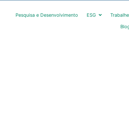
Pesquisa e Desenvolvimento
ESG
Trabalh
Blo
ossos Produtos
Onde Estamos
Clientes