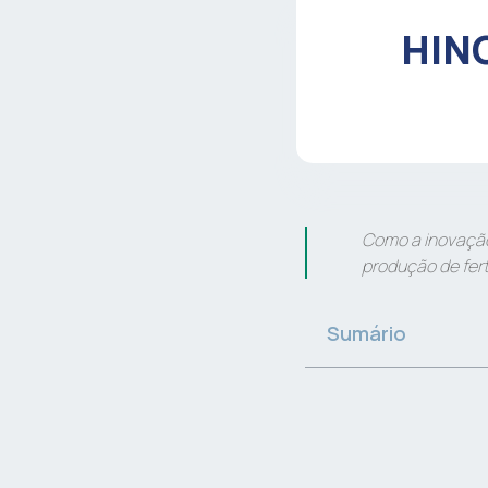
HIN
Como a inovação
produção de fert
Sumário