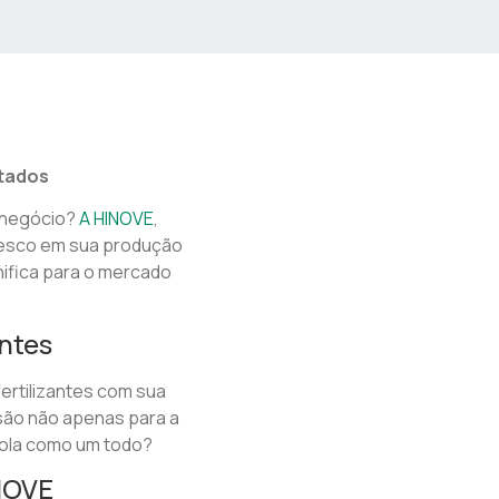
ltados
 negócio?
A HINOVE
,
tesco em sua produção
nifica para o mercado
antes
ertilizantes com sua
são não apenas para a
cola como um todo?
NOVE