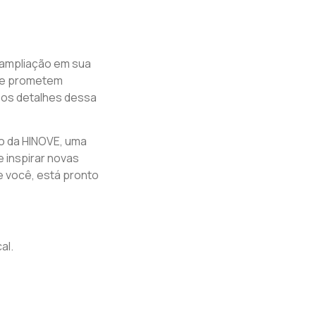
a ampliação em sua
ue prometem
 os detalhes dessa
o da HINOVE, uma
e inspirar novas
e você, está pronto
al.