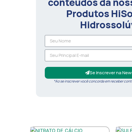
conteúdos da nos
Produtos HiSol
Hidrossolú
Se Inscrever na News
*Ao se inscrever você concorda em receber cont