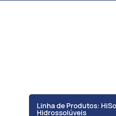
Início
Sobre a HINOVE
N
Linha de Produtos: HiSol
Hidrossolúveis