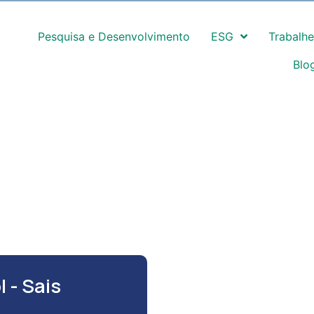
Pesquisa e Desenvolvimento
ESG
Trabalh
Blo
ossos Produtos
Onde Estamos
Clientes
 - Sais