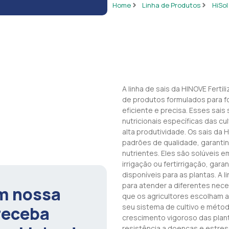
Home
Linha de Produtos
HiSol
A linha de sais da HINOVE Fert
de produtos formulados para fo
eficiente e precisa. Esses sai
nutricionais específicas das c
alta produtividade. Os sais da
padrões de qualidade, garanti
nutrientes. Eles são solúveis e
irrigação ou fertirrigação, ga
disponíveis para as plantas. A
para atender a diferentes nece
m nossa
que os agricultores escolham a
seu sistema de cultivo e mét
receba
crescimento vigoroso das plan
resistência a doenças e estres