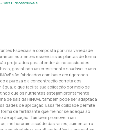
 - Sais Hidrossolúveis
ilizantes Especiais é composta por uma variedade
rnecer nutrientes essenciais às plantas de forma
s são projetados para atender às necessidades
ulturas, garantindo um crescimento saudável e uma
 HINOVE são fabricados com base em rigorosos
ndo a pureza e a concentração correta dos
m água, o que facilita sua aplicação por meio de
rantindo que os nutrientes estejam prontamente
 linha de sais da HINOVE também pode ser adaptada
ssidades de aplicação. Essa flexibilidade permite
 forma de fertilizante que melhor se adequa ao
odo de aplicação. Também promovem um
tas, melhoraram a saúde das raízes, aumentam a
ses ambientais e, em última instância, aumentam