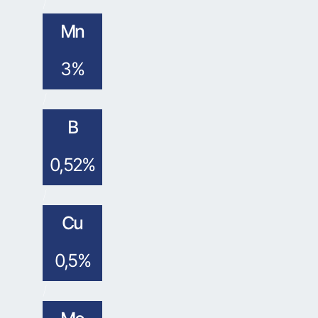
/
Mn
3%
/
B
0,52%
/
Cu
0,5%
/