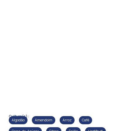
Cultura(s):
Algodão
Amendoim
Arroz
Café