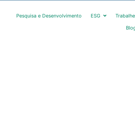
Pesquisa e Desenvolvimento
ESG
Trabalh
Blo
ossos Produtos
Onde Estamos
Clientes
Encontre o p