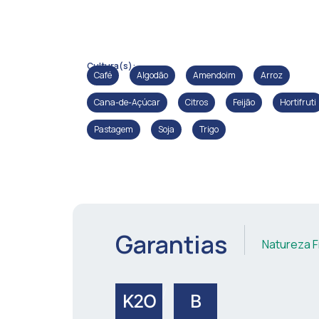
Cultura(s):
Café
Algodão
Amendoim
Arroz
Cana-de-Açúcar
Citros
Feijão
Hortifruti
Pastagem
Soja
Trigo
Garantias
Natureza Fí
/
K2O
B