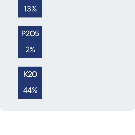
13%
/
P2O5
2%
/
K2O
44%