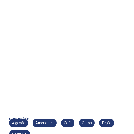
Cultura(s):
Algodão
Amendoim
Café
Citros
Feijão